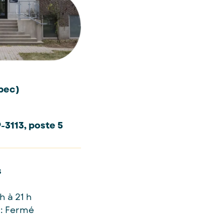
bec)
9-3113, poste 5
s
h à 21 h
: Fermé