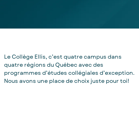
Le Collège Ellis, c’est quatre campus dans
I)
quatre régions du Québec avec des
e
programmes d’études collégiales d’exception.
gestion
internationales
Nous avons une place de choix juste pour toi!
nformatisée
ux
ide)
’enfance