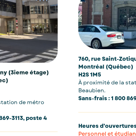
760, rue Saint-Zotiq
Montréal (Québec)
gny (3ieme étage)
H2S 1M5
ec)
À proximité de la sta
Beaubien.
Sans-frais : 1 800 86
 station de métro
 869-3113, poste 4
Heures d’ouverture
Personnel et étudian