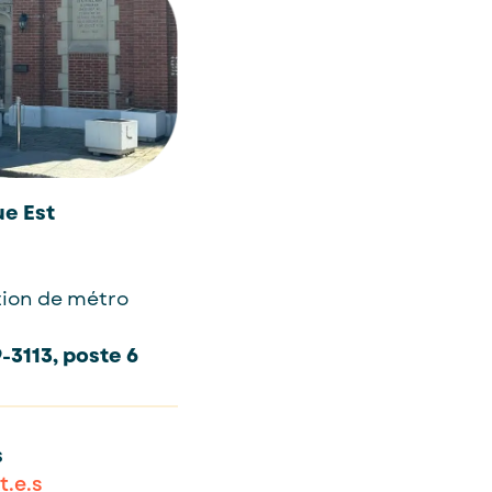
ue Est
tion de métro
9-3113, poste 6
s
t.e.s