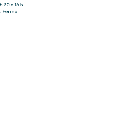
h 30 à 16 h
: Fermé