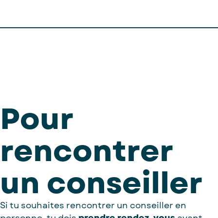
Pour
rencontrer
un conseiller
Si tu souhaites rencontrer un conseiller en
personne, tu dois
prendre rendez-vous
avant