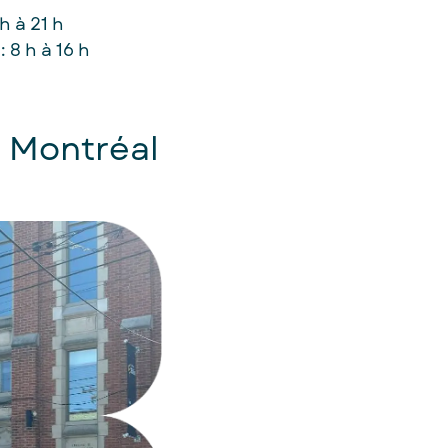
 h à 21 h
8 h à 16 h
 Montréal