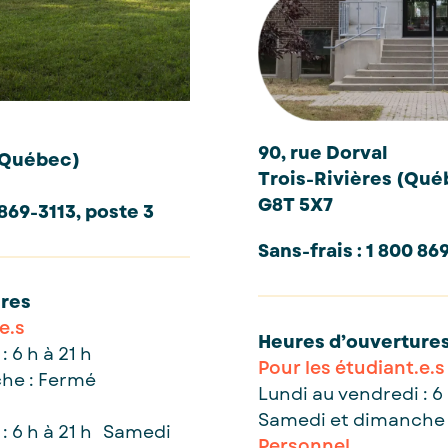
90, rue Dorval
(Québec)
Trois-Rivières (Qué
G8T 5X7
 869-3113, poste 3
Sans-frais : 1 800 86
ures
e.s
Heures d’ouverture
 6 h à 21 h
Pour les étudiant.e.s
he : Fermé
Lundi au vendredi : 6 
Samedi et dimanche 
: 6 h à 21 h Samedi
Personnel