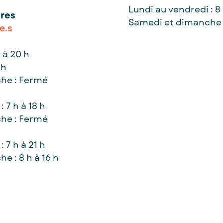
Lundi au vendredi : 8 
ures
Samedi et dimanche 
e.s
h à 20 h
 h
he : Fermé
 7 h à 18 h
he : Fermé
: 7 h à 21 h
e : 8 h à 16 h