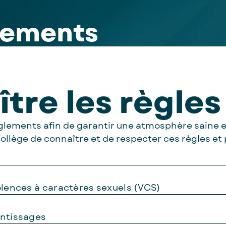
glements
tre les règles
I)
e
gestion
internationales
 règlements afin de garantir une atmosphère saine 
nformatisée
collège de connaître et de respecter ces règles et 
ux
ide)
’enfance
iolences à caractères sexuels (VCS)
entissages