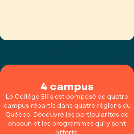
4 campus
Le Collège Ellis est composé de quatre
campus répartis dans quatre régions du
Québec. Découvre les particularités de
chacun et les programmes qui y sont
offerts.