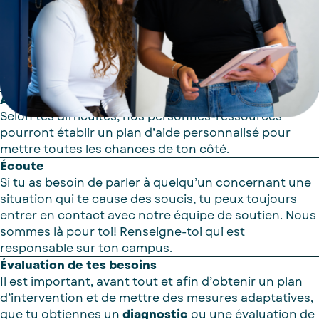
tu as une limitation fonctionnelle telle qu’une
déficience physique, sensorielle, neurologique,
organique, un trouble d’apprentissage ou un trouble
lié à la santé mentale, nos personnes-ressources sont
en mesure de t’offrir des services adaptés à ta
situation dans tous nos campus.
Aide personnalisée
Selon tes difficultés, nos personnes-ressources
pourront établir un plan d’aide personnalisé pour
mettre toutes les chances de ton côté.
Écoute
Si tu as besoin de parler à quelqu’un concernant une
situation qui te cause des soucis, tu peux toujours
entrer en contact avec notre équipe de soutien. Nous
sommes là pour toi! Renseigne-toi qui est
responsable sur ton campus.
Évaluation de tes besoins
Il est important, avant tout et afin d’obtenir un plan
d’intervention et de mettre des mesures adaptatives,
que tu obtiennes un
diagnostic
ou une évaluation de